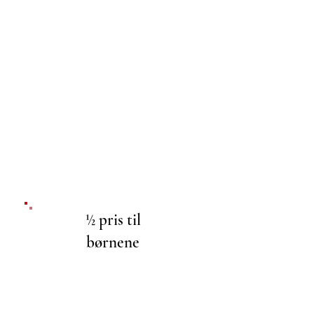
½ pris til
børnene